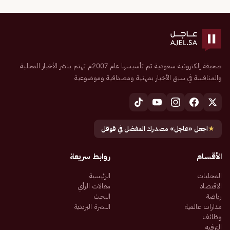
صحيفة إلكترونية سعودية تم تأسيسها عام 2007م تهتم بنشر الأخبار المحلية
والمنافسة في سبق الأخبار بمهنية ومصداقية وموضوعية
★
اجعل «عاجل» مصدرك المفضل في قوقل
الأقسام
روابط سريعة
المحليات
الرئيسية
الاقتصاد
مقالات الرأي
رياضة
البحث
مدارات عالمية
النشرة البريدية
وظائف
الترفيه