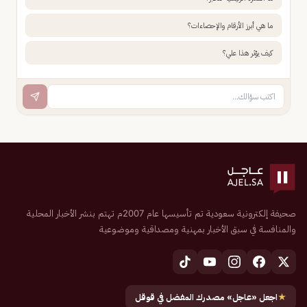
ما هي أبرز الأرقام والإحصاءات؟
كيف يؤثر هذا علي؟
صحيفة إلكترونية سعودية تم تأسيسها عام 2007م تهتم بنشر الأخبار المحلية
والمنافسة في سبق الأخبار بمهنية ومصداقية وموضوعية
★
اجعل «عاجل» مصدرك المفضل في قوقل