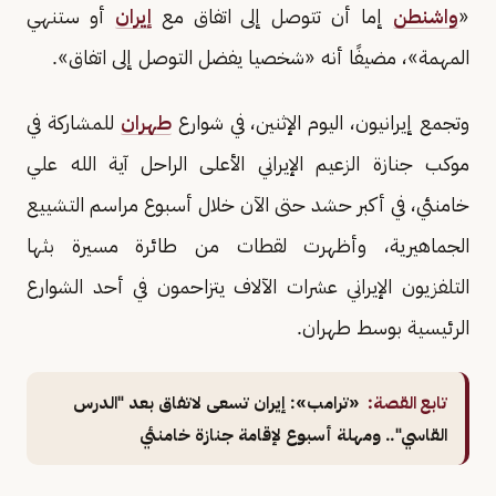
«
واشنطن
إما أن تتوصل إلى اتفاق مع
إيران
أو ستنهي
المهمة»، مضيفًا أنه «شخصيا يفضل التوصل إلى اتفاق».
وتجمع إيرانيون، اليوم الإثنين، في شوارع
طهران
للمشاركة في
موكب جنازة الزعيم الإيراني الأعلى الراحل آية الله علي
خامنئي، في أكبر حشد حتى الآن خلال أسبوع مراسم التشييع
الجماهيرية، وأظهرت لقطات من طائرة مسيرة بثها
التلفزيون الإيراني عشرات الآلاف يتزاحمون في أحد الشوارع
الرئيسية بوسط طهران.
تابع القصة:
«ترامب»: إيران تسعى لاتفاق بعد "الدرس
القاسي".. ومهلة أسبوع لإقامة جنازة خامنئي