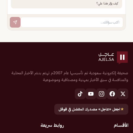
كيف يؤثر هذا علي؟
صحيفة إلكترونية سعودية تم تأسيسها عام 2007م تهتم بنشر الأخبار المحلية
والمنافسة في سبق الأخبار بمهنية ومصداقية وموضوعية
★
اجعل «عاجل» مصدرك المفضل في قوقل
الأقسام
روابط سريعة