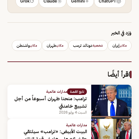
Grok
Claude
Gemini
ChatGPT
وَرَد في الخبر
إيران
دونالد ترمب
طهران
واشنطن
مكان
شخصية
مكان
مكان
اقرأ أيضًا
مدارات عالمية
تابع القصة
ترامب: منحنا طهران أسبوعاً من أجل
تشييع خامنئي
السبت 4 يوليو 2026
مدارات عالمية
البيت الأبيض: «ترامب» سيلتقي
«الشرع» على هامش قمة الناتو