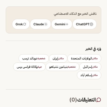
ناقش الخبر مع الذكاء الاصطناعي
Grok
Claude
Gemini
ChatGPT
وَرَد في الخبر
الولايات المتحدة
إيران
دونالد ترمب
مكان
مكان
شخصية
إسرائيل
بنيامين نتنياهو
وكالة فرانس برس
مكان
شخصية
جهة
إسلام آباد
مكان
التعليقات
(
0
)