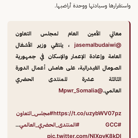
واستقرارها وسيادتها ووحدة أراضيها.
معالي الأمين العام لمجلس التعاون
@jasemalbudaiwi
، يلتقي وزير الأشغال
العامة وإعادة الإعمار والإسكان في جمهورية
الصومال الفيدرالية، على هامش أعمال الدورة
الثالثة عشرة للمنتدى الحضري
العالمي.
@Mpwr_Somalia
https://t.co/uzybWV07pz
#مجلس_التعاون
#GCC
#المنتدى_الحضري_العالمي
…
pic.twitter.com/NlXpvK8kDl