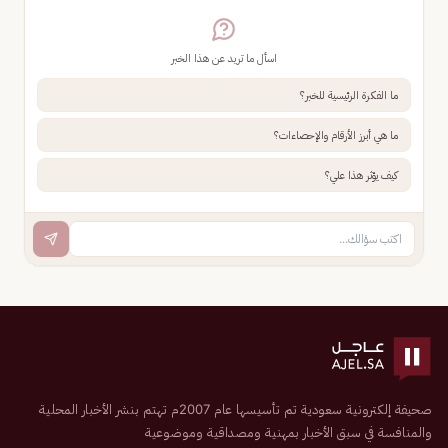
اسأل ما تريد عن هذا الخبر
ما الفكرة الرئيسية للخبر؟
ما هي أبرز الأرقام والإحصاءات؟
كيف يؤثر هذا علي؟
صحيفة إلكترونية سعودية تم تأسيسها عام 2007م تهتم بنشر الأخبار المحلية
والمنافسة في سبق الأخبار بمهنية ومصداقية وموضوعية