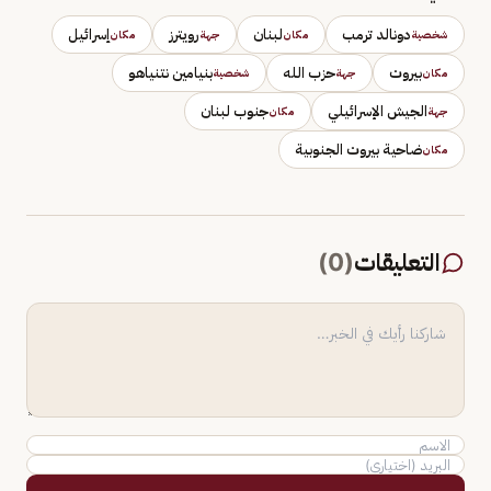
دونالد ترمب
لبنان
رويترز
إسرائيل
شخصية
مكان
جهة
مكان
بيروت
حزب الله
بنيامين نتنياهو
مكان
جهة
شخصية
الجيش الإسرائيلي
جنوب لبنان
جهة
مكان
ضاحية بيروت الجنوبية
مكان
التعليقات
(
0
)