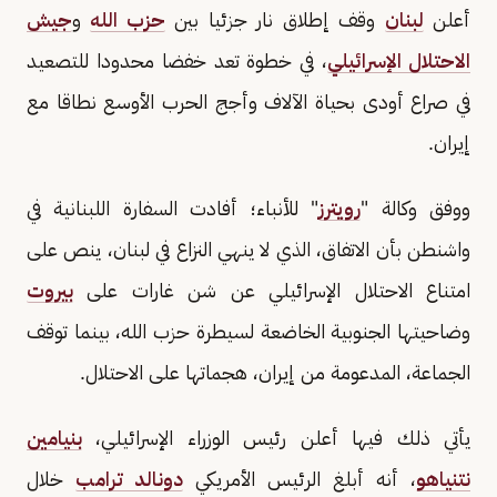
أعلن
لبنان
وقف إطلاق نار جزئيا بين
حزب الله
و
جيش
الاحتلال الإسرائيلي
، في خطوة تعد خفضا محدودا ​للتصعيد
في صراع أودى بحياة الآلاف وأجج الحرب الأوسع نطاقا مع
إيران.
ووفق وكالة "
رويترز
" للأنباء؛ أفادت السفارة اللبنانية في
واشنطن بأن الاتفاق، الذي ‌لا ينهي النزاع في لبنان، ينص على
امتناع الاحتلال الإسرائيلي عن شن غارات على
بيروت
وضاحيتها الجنوبية الخاضعة لسيطرة حزب الله، بينما توقف
الجماعة، المدعومة من إيران، هجماتها على الاحتلال.
يأتي ذلك فيها أعلن رئيس الوزراء الإسرائيلي،
بنيامين
نتنياهو
، أنه أبلغ الرئيس الأمريكي
دونالد ترامب
خلال