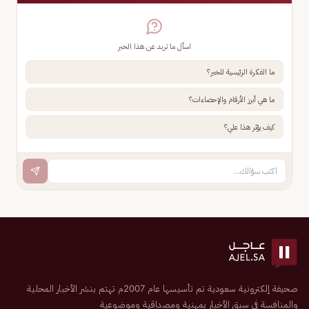
اسأل ما تريد عن هذا الخبر
ما الفكرة الرئيسية للخبر؟
ما هي أبرز الأرقام والإحصاءات؟
كيف يؤثر هذا علي؟
صحيفة إلكترونية سعودية تم تأسيسها عام 2007م تهتم بنشر الأخبار المحلية
والمنافسة في سبق الأخبار بمهنية ومصداقية وموضوعية