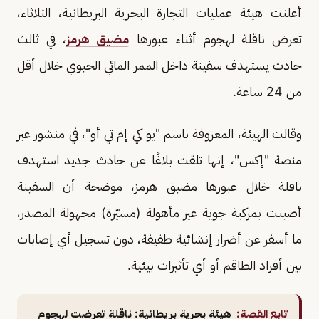
أعلنت هيئة عمليات التجارة البحرية البريطانية، الثلاثاء،
تعرض ناقلة لهجوم أثناء عبورها
مضيق هرمز
، في ثالث
حادث يستهدف سفينة داخل الممر المائي الحيوي خلال أقل
من 24 ساعة.
وقالت الهيئة، المعروفة باسم "يو كي إم تي أو"، في منشور عبر
منصة "إكس"، إنها تلقت بلاغًا عن حادث جديد استهدف
ناقلة خلال عبورها مضيق هرمز، موضحة أن السفينة
أصيبت بمركبة جوية غير مأهولة (مسيّرة) مجهولة المصدر،
ما أسفر عن أضرار إنشائية طفيفة، دون تسجيل أي إصابات
بين أفراد الطاقم أو أي تأثيرات بيئية.
تابع القصة:
هيئة بحرية بريطانية: ناقلة تعرضت لهجوم