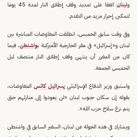
و
لبنان
​اتفقا ​على تمديد وقف ‌إطلاق ⁠النار لمدة ​45 ​يوما
⁠لتمكين ​إحراز ​مزيد ⁠من ⁠التقدم.
وفي وقت سابق الخميس، انطلقت المفاوضات المباشرة بين
لبنان و«إسرائيل» في مقر الخارجية الأميركية ب
واشنطن
، فيما
كان من المقرر أن ينتهي وقف إطلاق النار منتصف ليل
الخميس الجمعة.
واستبق وزير الدفاع الإسرائيلي
يسرائيل كاتس
المفاوضات،
بقوله إن سكان جنوب لبنان «لن يعودوا إلى منازلهم حتى
يتم نزع سلاح حزب الله».
ويشارك في هذه الجولة عن لبنان، السفير السابق في واشنطن