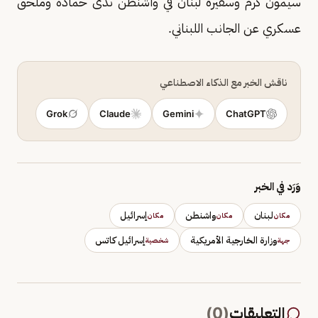
سيمون كرم وسفيرة لبنان في واشنطن ندى حماده وملحق
عسكري عن الجانب اللبناني.
ناقش الخبر مع الذكاء الاصطناعي
Grok
Claude
Gemini
ChatGPT
وَرَد في الخبر
لبنان
واشنطن
إسرائيل
مكان
مكان
مكان
وزارة الخارجية الأمريكية
إسرائيل كاتس
جهة
شخصية
التعليقات
(
0
)