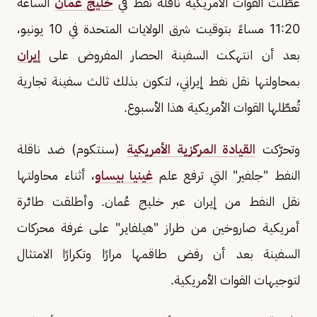
عطّلت القوات الأمريكية ناقلة نفط في
خليج عُمان
الساعة
11:20 مساءً بتوقيت شرق الولايات المتحدة في 10 يونيو،
بعد أن انتهكت السفينة الحصار المفروض على
إيران
بمحاولتها نقل نفط إيراني، لتكون بذلك ثالث سفينة تجارية
تُعطّلها القوات الأمريكية هذا الأسبوع.
وتحرّكت
القيادة المركزية الأمريكية
(سنتكوم) ضد ناقلة
النفط "جلفير" التي ترفع علم
غينيا بيساو
، أثناء محاولتها
نقل النفط من إيران عبر خليج عُمان. وأطلقت طائرة
أمريكية صاروخين من طراز "هيلفاير" على غرفة محركات
السفينة بعد أن رفض طاقمها مرارًا وتكرارًا الامتثال
لتوجيهات القوات الأمريكية.