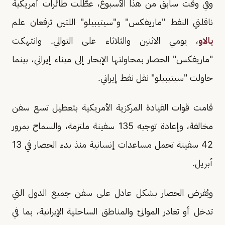
وفي وقت سابق من هذا الأسبوع، عطّلت طائرات أمريكية
ناقلتي النفط "ماريفكس" و"سيتيبيلو" اللتين ترفعان علم
بالاو
، يومي الاثنين والثلاثاء على التوالي. وانتهكت
"ماريفكس" الحصار بمحاولتها الإبحار إلى ميناء إيراني، بينما
حاولت "سيتيبيلو" نقل نفط إيراني.
قامت قوات القيادة المركزية الأمريكية بتعطيل تسع سفن
مخالفة، وإعادة توجيه 135 سفينة ملتزمة، والسماح بمرور
42 سفينة تحمل مساعدات إنسانية منذ بدء الحصار في 13
أبريل.
ويُفرض الحصار بشكل عادل على سفن جميع الدول التي
تدخل أو تغادر الموانئ والمناطق الساحلية الإيرانية، بما في