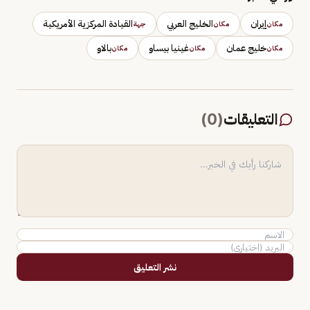
إيران
الخليج العربي
القيادة المركزية الأمريكية
مكان
مكان
جهة
خليج عمان
غينيا بيساو
بالاو
مكان
مكان
مكان
التعليقات
(
0
)
نشر التعليق