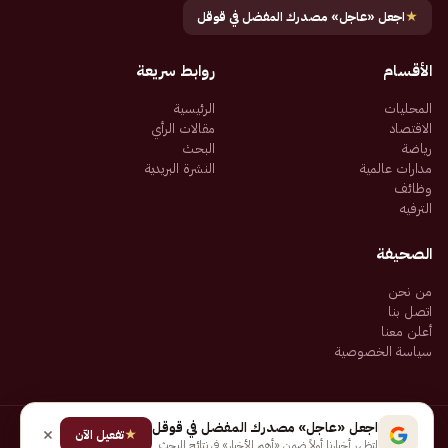
★
اجعل «عاجل» مصدرك المفضل في قوقل
الأقسام
روابط سريعة
المحليات
الرئيسية
الاقتصاد
مقالات الرأي
رياضة
البحث
مدارات عالمية
النشرة البريدية
وظائف
الترفيه
الصحيفة
من نحن
اتصل بنا
أعلن معنا
سياسة الخصوصية
اجعل «عاجل» مصدرك المفضل في قوقل
★
جميع الحقوق محفوظة لـ شركة إيجاز للنشر الإلكتروني المالكة لصحيفة عاجل
تفعيل الآن
لتظهر أخبارنا أولاً ضمن «أهم الأخبار» في نتائج البحث