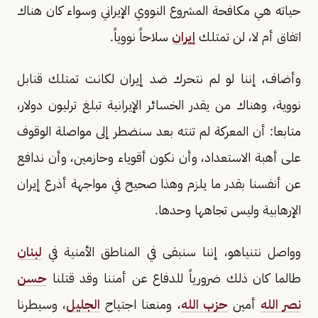
حياته هي مكافحة المشروع النووي الإيراني وسواء كان هناك
اتفاق أم لا، لن تمتلك
إيران
سلاحاً نووياً.
وأضاف، إننا لو لم نتحرك ضد إيران لكانت تمتلك قنابل
نووية، وهناك من يقدر الخسائر الإيرانية تبلغ ترليون دولار،
متابعا: أن المعركة لم تنته بعد سنضطر إلى مواصلة الوقوف
على أهبة الاستعداد، وأن نكون أقوياء وحازمين، وأن ندافع
عن أنفسنا بقدر ما يلزم وهذا صحيح في مواجهة أذرع إيران
الإرهابية وليس تجاهها وحدها.
وواصل نتنياهو، إننا سنبقى في المناطق الأمنية في
لبنان
طالما كان ذلك ضرورياً للدفاع عن أمننا وقد قتلنا
حسن
نصر الله
أمين
حزب الله
، ومنعنا اجتياح
الجليل
، وسيطرنا