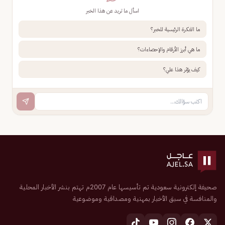
اسأل ما تريد عن هذا الخبر
ما الفكرة الرئيسية للخبر؟
ما هي أبرز الأرقام والإحصاءات؟
كيف يؤثر هذا علي؟
صحيفة إلكترونية سعودية تم تأسيسها عام 2007م تهتم بنشر الأخبار المحلية
والمنافسة في سبق الأخبار بمهنية ومصداقية وموضوعية