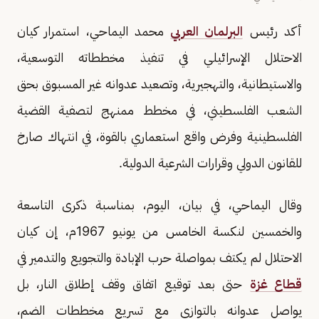
أكد رئيس
البرلمان العربي
محمد اليماحي، استمرار كيان
الاحتلال الإسرائيلي في تنفيذ مخططاته التوسعية،
والاستيطانية، والتهجيرية، وتصعيد عدوانه غير المسبوق بحق
الشعب الفلسطيني، في مخطط ممنهج لتصفية القضية
الفلسطينية وفرض واقع استعماري بالقوة، في انتهاك صارخ
للقانون الدولي وقرارات الشرعية الدولية.
وقال اليماحي، في بيان، اليوم، بمناسبة ذكرى التاسعة
والخمسين لنكسة الخامس من يونيو 1967م، إن كيان
الاحتلال لم يكتف بمواصلة حرب الإبادة والتجويع والتدمير في
قطاع غزة
حتى بعد توقيع اتفاق وقف إطلاق النار، بل
يواصل عدوانه بالتوازي مع تسريع مخططات الضم،