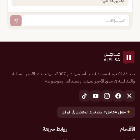
كيف يؤثر هذا علي؟
صحيفة إلكترونية سعودية تم تأسيسها عام 2007م تهتم بنشر الأخبار المحلية
والمنافسة في سبق الأخبار بمهنية ومصداقية وموضوعية
★
اجعل «عاجل» مصدرك المفضل في قوقل
الأقسام
روابط سريعة