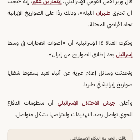
قال وزير الأمن القومي الإسرائيلي،
إيتمار بن غفير
، إنه «يجب
أن تحترق
طهران
الليلة»، وذلك ردًا على الصواريخ الإيرانية
تجاه الأراضي المحتلة.
وذكرت القناة ١٤ الإسرائيلية أن «أصوات انفجارات في وسط
إسرائيل
بعد إطلاق الصواريخ من إيران».
وتحدثت وسائل إعلام عبرية عن أنباء تفيد بسقوط شظايا
صواريخ إيرانية في طبريا.
وأعلن
جيش الاحتلال الإسرائيلي
أن منظومات الدفاع
الجوي تواصل رصد التهديدات واعتراضها بشكل متواصل.
ناقش الخبر مع الذكاء الاصطناعي