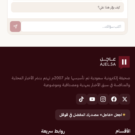
كيف يؤثر هذا علي؟
صحيفة إلكترونية سعودية تم تأسيسها عام 2007م تهتم بنشر الأخبار المحلية
والمنافسة في سبق الأخبار بمهنية ومصداقية وموضوعية
★
اجعل «عاجل» مصدرك المفضل في قوقل
الأقسام
روابط سريعة