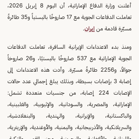
أعلنت وزارة الدفاع الإماراتية، أن اليوم 8 إبريل 2026،
تعاملت الدفاعات الجوية مع 17 صاروخًا باليستياً و35 طائرةً
مسيّرة قادمة من
إيران
.
ومنذ بدء الاعتداءات الإيرانية السافرة، تعاملت الدفاعات
الجوية الإماراتية مع 537 صاروخًا باليستيًا، و26 صاروخاً
جوالاً، و2256 طائرةً مسيّرة. وأدت هذه الاعتداءات إلى
إصابة 3 بإصابات بسيطة، وبذلك يبلغ إجمالي عدد حالات
الإصابات 224 إصابة، من جنسيات متعددة تشمل:
الإماراتية، والمصرية، والسودانية، والإثيوبية، والفلبينية،
والباكستانية، والإيرانية، والهندية، والبنغلادشية،
والسريلانكية، والأذربيجانية، واليمنية، والأوغندية، والإريترية،
واللبنانية، والأفغانية، والبحرينية، وجزر القمر، والتركية،