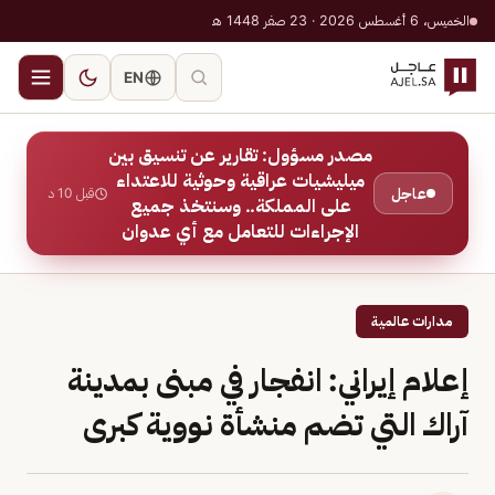
الخميس، 6 أغسطس 2026 · 23 صفر 1448 هـ
EN
مصدر مسؤول: تقارير عن تنسيق بين
ميليشيات عراقية وحوثية للاعتداء
عاجل
قبل 10 د
على المملكة.. وسنتخذ جميع
الإجراءات للتعامل مع أي عدوان
مدارات عالمية
إعلام إيراني: انفجار في مبنى بمدينة
آراك التي تضم منشأة نووية كبرى