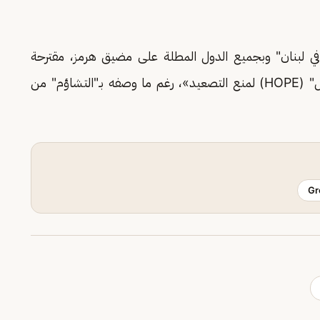
في لبنان" وبجميع الدول المطلة على مضيق هرمز، مقترحة
إنشاء ترتيبات أمنية إقليمية، بما فيها مشروع "أمل" (HOPE) لمنع التصعيد»، رغم ما وصفه بـ"التشاؤم" من
Gr