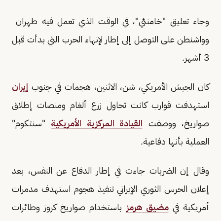
وجاء تعليق "خامنئي"، في الوقت الذي تعمل فيه طهران ​
وواشنطن ​على ⁠التوصل إلى إطار لإنهاء ​الحرب التي ​بدأت ⁠قبل
3 أشهر.
كان الجيش الأمريكي، شن، الاثنين، هجمات في جنوب
إيران
استهدفت قوارب كانت تحاول زرع ألغام ومنصات إطلاق
صواريخ، ووصفت
القيادة المركزية الأمريكية
"سنتكوم"
العملية بأنها دفاعية.
وقال إن الضربات جاءت في إطار الدفاع عن النفس، بعد
إعلان الحرس الثوري الإيراني تنفيذ هجوم استهدف مدمرات
أمريكية في
مضيق هرمز
باستخدام صواريخ كروز وطائرات