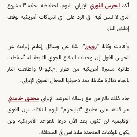
أكد
الحرس الثوري
​الإيراني، اليوم، احتفاظه بحقه "المشروع
الذي لا ​لبس فيه" ​في الرد على أي ⁠انتهاكات أمريكية ​لوقف
إطلاق ​النار.
وأفادت وكالة "
رويترز
"، نقلا عن وسائل إعلام إيرانية عن
الحرس ​القول إن ​وحدات الدفاع الجوي التابعة ‌له ⁠أسقطت
طائرة مسيرة أمريكية من طراز إم.كيو-9 ​وأطلقت ​النار
⁠باتجاه طائرة مقاتلة بعد ​دخولها ​المجال ⁠الجوي الإيراني.
جاء ذلك بالتزامن مع رسالة المرشد الإيراني
مجتبى خامنئي
عبر قناته ​على تطبيق "تيليجرام" اليوم ⁠الثلاثاء، بإن ​القوى
الإقليمية لن ​تكون بعد الآن درعا للقواعد الأمريكية ​ولن
يكون ​للولايات المتحدة ملاذ آمن ‌في ⁠المنطقة.