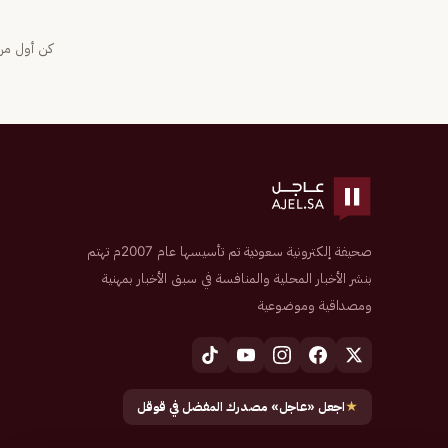
كن أول من 
صحيفة إلكترونية سعودية تم تأسيسها عام 2007م تهتم
بنشر الأخبار المحلية والمنافسة في سبق الأخبار بمهنية
ومصداقية وموضوعية
★
اجعل «عاجل» مصدرك المفضل في قوقل