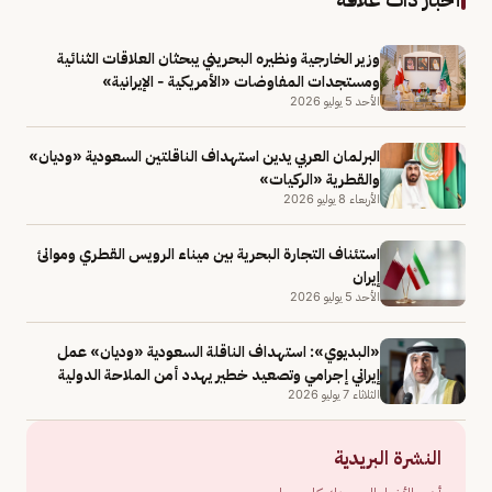
وزير الخارجية ونظيره البحريني يبحثان العلاقات الثنائية
ومستجدات المفاوضات «الأمريكية - الإيرانية»
الأحد 5 يوليو 2026
البرلمان العربي يدين استهداف الناقلتين السعودية «وديان»
والقطرية «الركيات»
الأربعاء 8 يوليو 2026
استئناف التجارة البحرية بين ميناء الرويس القطري وموانئ
إيران
الأحد 5 يوليو 2026
«البديوي»: استهداف الناقلة السعودية «وديان» عمل
إيراني إجرامي وتصعيد خطير يهدد أمن الملاحة الدولية
الثلاثاء 7 يوليو 2026
النشرة البريدية