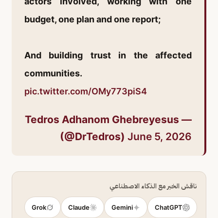
actors involved, working with one
budget, one plan and one report;
And building trust in the affected
communities.
pic.twitter.com/OMy773piS4
— Tedros Adhanom Ghebreyesus
(@DrTedros)
June 5, 2026
ناقش الخبر مع الذكاء الاصطناعي
Grok
Claude
Gemini
ChatGPT