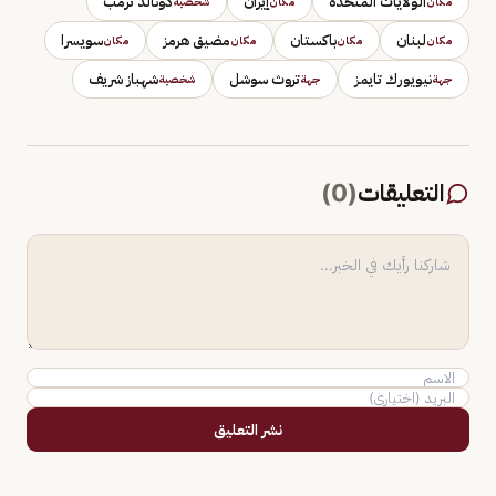
الولايات المتحدة
إيران
دونالد ترمب
مكان
مكان
شخصية
لبنان
باكستان
مضيق هرمز
سويسرا
مكان
مكان
مكان
مكان
نيويورك تايمز
تروث سوشل
شهباز شريف
جهة
جهة
شخصية
التعليقات
(
0
)
نشر التعليق