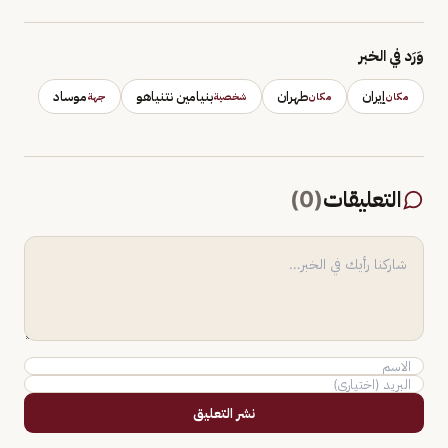
وَرَد في الخبر
إيران
طهران
بنيامين نتنياهو
موساد
مكان
مكان
شخصية
جهة
التعليقات
(
0
)
نشر التعليق