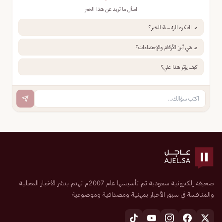
اسأل ما تريد عن هذا الخبر
ما الفكرة الرئيسية للخبر؟
ما هي أبرز الأرقام والإحصاءات؟
كيف يؤثر هذا علي؟
صحيفة إلكترونية سعودية تم تأسيسها عام 2007م تهتم بنشر الأخبار المحلية
والمنافسة في سبق الأخبار بمهنية ومصداقية وموضوعية