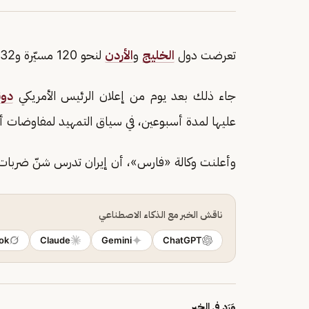
تعرضت دول
الخليج
و
الأردن
لنحو 120 مسيّرة و32 صاروخا منذ أعلنت
جاء ذلك بعد يوم من إعلان الرئيس الأمريكي
دون
عليها لمدة أسبوعين، في سياق التمهيد لمفاوضات 
وأعلنت وكالة «فارس»، أن إيران تدرس شنّ ضربات ضد
ناقش الخبر مع الذكاء الاصطناعي
ok
Claude
Gemini
ChatGPT
وَرَد في الخبر