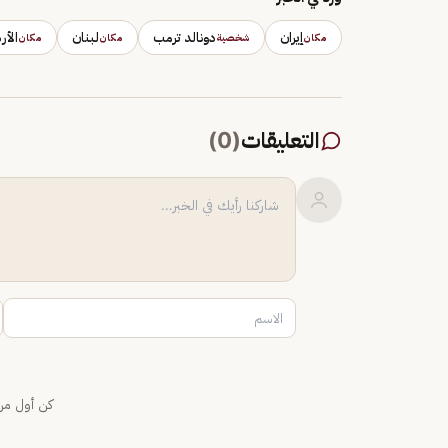
إيران
دونالد ترمب
لبنان
الأر
مكان
شخصية
مكان
مكان
التعليقات
(
0
)
كن أول من 