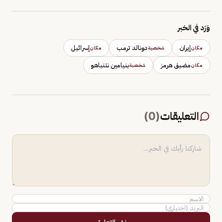
وَرَد في الخبر
إيران
دونالد ترمب
إسرائيل
مكان
شخصية
مكان
مضيق هرمز
بنيامين نتنياهو
مكان
شخصية
التعليقات
(
0
)