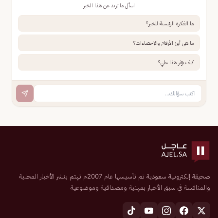
اسأل ما تريد عن هذا الخبر
ما الفكرة الرئيسية للخبر؟
ما هي أبرز الأرقام والإحصاءات؟
كيف يؤثر هذا علي؟
صحيفة إلكترونية سعودية تم تأسيسها عام 2007م تهتم بنشر الأخبار المحلية
والمنافسة في سبق الأخبار بمهنية ومصداقية وموضوعية