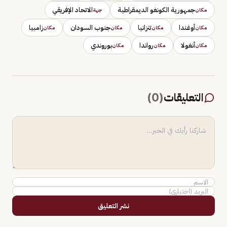
جمهورية الكونغو الديمقراطية
الاتحاد الإفريقي
مكان
جهة
أوغندا
تنزانيا
جنوب السودان
زامبيا
مكان
مكان
مكان
مكان
أنغولا
رواندا
بوروندي
مكان
مكان
مكان
التعليقات
(
0
)
نشر التعليق