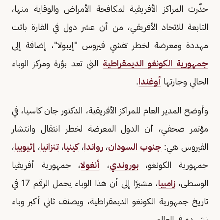
حذّرت المراكز الأفريقية لمكافحة الأمراض والوقاية منها،
التابعة للاتحاد الأفريقي، من أن عشر دول في القارة باتت
مهددة ومعرضة لخطر تفشي فيروس "إيبولا"، إضافة إلى
جمهورية الكونغو الديمقراطية
التي تعد بؤرة ومركز الوباء
الحالي وجارتها
أوغندا
.
وأوضح المدير العام للمراكز الأفريقية، الدكتور جان كاسيا، في
مؤتمر صحفي، أن الدول المعرضة لخطر انتقال وانتشار
الفيروس هي:
جنوب السودان
،
رواندا
،
كينيا
،
تنزانيا
،
إثيوبيا
،
جمهورية الكونغو،
بوروندي
،
أنغولا
، جمهورية أفريقيا
الوسطى،
زامبيا
، مشيرًا إلى أن هذا الوباء يحمل الرقم 17 في
تاريخ جمهورية الكونغو الديمقراطية، ويصنف ثاني أكبر وباء
نشهده في العالم.