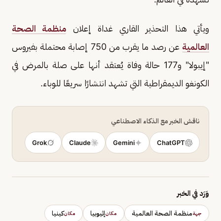
ويأتي هذا التحذير القاري غداة إعلان
منظمة الصحة
العالمية
عن رصد ما يقرب من 750 إصابة محتملة بفيروس
"إيبولا" و177 حالة وفاة يُعتقد أنها على صلة بالمرض في
الكونغو الديمقراطية التي تشهد انتشارًا سريعًا للوباء.
ناقش الخبر مع الذكاء الاصطناعي
Grok
Claude
Gemini
ChatGPT
وَرَد في الخبر
منظمة الصحة العالمية
إثيوبيا
كينيا
جهة
مكان
مكان