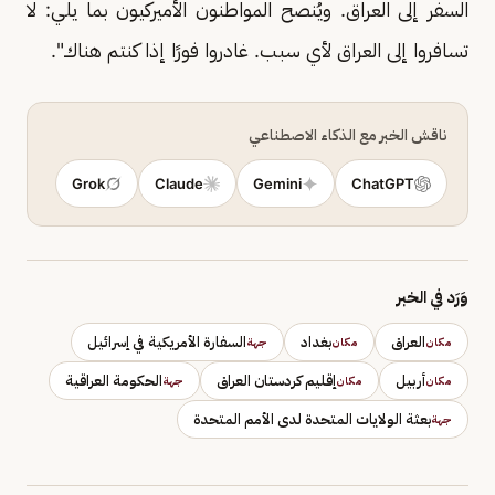
السفر إلى العراق. ويُنصح المواطنون الأميركيون بما يلي: لا
تسافروا إلى العراق لأي سبب. غادروا فورًا إذا كنتم هناك".
ناقش الخبر مع الذكاء الاصطناعي
Grok
Claude
Gemini
ChatGPT
وَرَد في الخبر
العراق
بغداد
السفارة الأمريكية في إسرائيل
مكان
مكان
جهة
أربيل
إقليم كردستان العراق
الحكومة العراقية
مكان
مكان
جهة
بعثة الولايات المتحدة لدى الأمم المتحدة
جهة