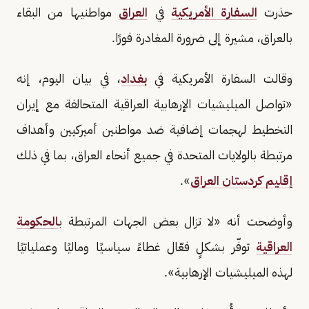
حذرت
السفارة الأمريكية
في
العراق
مواطنيها من البقاء
بالعراق، مشيرة إلى ضرورة المغادرة فورًا.
وقالت السفارة الأمريكية في
بغداد
، في بيان اليوم، إنه
«تواصل الميليشيات الإرهابية العراقية المتحالفة مع إيران
التخطيط لهجمات إضافية ضد مواطنين أميركيين وأهداف
مرتبطة بالولايات المتحدة في جميع أنحاء العراق، بما في ذلك
إقليم كردستان العراق
».
وأوضحت أنه «لا تزال بعض الجهات المرتبطة ب
الحكومة
العراقية
توفّر بشكلٍ فعّال غطاءً سياسيًا وماليًا وعملياتيًا
لهذه الميليشيات الإرهابية».