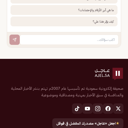
ما هي أبرز الأرقام والإحصاءات؟
كيف يؤثر هذا علي؟
صحيفة إلكترونية سعودية تم تأسيسها عام 2007م تهتم بنشر الأخبار المحلية
والمنافسة في سبق الأخبار بمهنية ومصداقية وموضوعية
★
اجعل «عاجل» مصدرك المفضل في قوقل