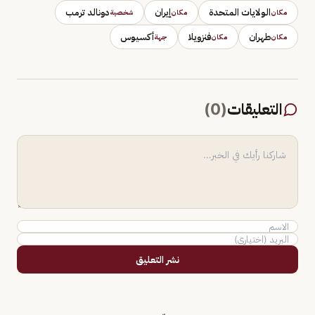
الولايات المتحدة
إيران
دونالد ترمب
مكان
مكان
شخصية
طهران
فنزويلا
أكسيوس
مكان
مكان
جهة
التعليقات
(
0
)
نشر التعليق