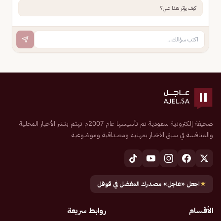
كيف يؤثر هذا علي؟
صحيفة إلكترونية سعودية تم تأسيسها عام 2007م تهتم بنشر الأخبار المحلية
والمنافسة في سبق الأخبار بمهنية ومصداقية وموضوعية
★
اجعل «عاجل» مصدرك المفضل في قوقل
الأقسام
روابط سريعة