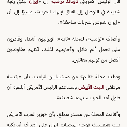
قال الرئيس الأمريكي
دونالد ترامب
، إن «
إيران
تبدي رغبة
شديدة في التوصل إلى اتفاق لإنهاء الحرب»، مشيرًا إلى أن
«إيران تتعرض لضربات ساحقة».
وأضاف «ترامب»، لمجلة «تايم»: الإيرانيون أشداء وقادرون
على تحمل ألم هائل، وأحترمهم لذلك، لكنهم مفاوضون
أفضل من كونهم مقاتلين.
ونقلت مجلة «تايم» عن مستشارين لترامب، بأن «رئيسة
موظفي
البيت الأبيض
ومساعدو الرئيس الأمريكي أبلغوه أن
طول أمد الحرب سيهدد شعبيته».
وأفادت المجلة عن مصدر مطلع، بأن «وزير الحرب الأمريكي
بيت هيغسيث فوجئ بهجمات إيران على أهداف أمريكية