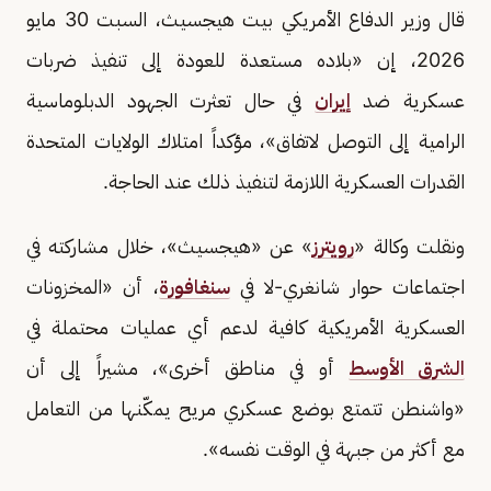
قال وزير الدفاع الأمريكي بيت هيجسيث، السبت 30 مايو
2026، إن «بلاده مستعدة للعودة إلى تنفيذ ضربات
عسكرية ضد
إيران
في حال تعثرت الجهود الدبلوماسية
الرامية إلى التوصل لاتفاق»، مؤكداً امتلاك الولايات المتحدة
القدرات العسكرية اللازمة لتنفيذ ذلك عند الحاجة.
ونقلت وكالة «
رويترز
» عن «هيجسيث»، خلال مشاركته في
اجتماعات حوار شانغري-لا في
سنغافورة
، أن «المخزونات
العسكرية الأمريكية كافية لدعم أي عمليات محتملة في
الشرق الأوسط
أو في مناطق أخرى»، مشيراً إلى أن
«واشنطن تتمتع بوضع عسكري مريح يمكّنها من التعامل
مع أكثر من جبهة في الوقت نفسه».