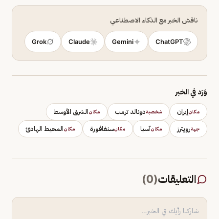
ناقش الخبر مع الذكاء الاصطناعي
Grok
Claude
Gemini
ChatGPT
وَرَد في الخبر
إيران
دونالد ترمب
الشرق الأوسط
مكان
شخصية
مكان
رويترز
آسيا
سنغافورة
المحيط الهادئ
جهة
مكان
مكان
مكان
التعليقات
(
0
)