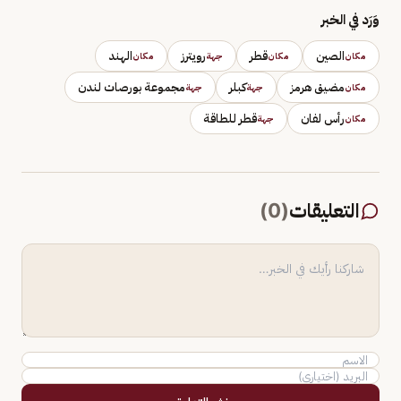
وَرَد في الخبر
الصين
قطر
رويترز
الهند
مكان
مكان
جهة
مكان
مضيق هرمز
كبلر
مجموعة بورصات لندن
مكان
جهة
جهة
رأس لفان
قطر للطاقة
مكان
جهة
التعليقات
(
0
)