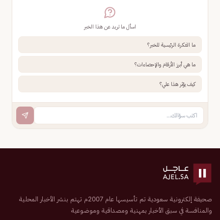
اسأل ما تريد عن هذا الخبر
ما الفكرة الرئيسية للخبر؟
ما هي أبرز الأرقام والإحصاءات؟
كيف يؤثر هذا علي؟
صحيفة إلكترونية سعودية تم تأسيسها عام 2007م تهتم بنشر الأخبار المحلية
والمنافسة في سبق الأخبار بمهنية ومصداقية وموضوعية