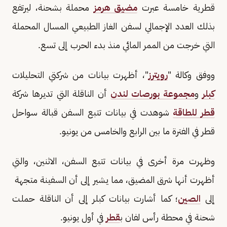
قطرية خامسة عبرت
مضيق هرمز
محملة بشحنة، ليرتفع
بذلك ​العدد الإجمالي لسفن الغاز الطبيعي المسال المحملة
التي خرجت من ‌الممر المائي منذ بدء الحرب إلى تسع.
ووفق وكالة "
رويترز
"، أظهرت بيانات من شركتي التحليلات
كبلر
و
مجموعة بورصات لندن
أن الناقلة التي تديرها شركة
قطر للطاقة
شوهدت في بيانات تتبع السفن ​قبالة سواحل
قطر في الفترة ما بين الرابع والخامس من يونيو.
وظهرت مرة أخرى في بيانات تتبع السفن، الاثنين، ⁠والتي
أظهرت أنها شرق المضيق، مما يشير إلى أن السفينة متجهة ​
إلى
الصين
؛ كما أشارت بيانات كبلر إلى أن الناقلة حملت
شحنة في محطة رأس ​لفان ب
قطر
في أول يونيو.