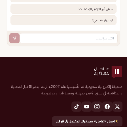
ما هي أبرز الأرقام والإحصاءات؟
كيف يؤثر هذا علي؟
صحيفة إلكترونية سعودية تم تأسيسها عام 2007م تهتم بنشر الأخبار المحلية
والمنافسة في سبق الأخبار بمهنية ومصداقية وموضوعية
★
اجعل «عاجل» مصدرك المفضل في قوقل