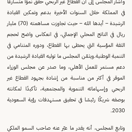
وأشار المجلس إلى أن القطاع غير الربحي حقق نموًا متسارعًا
في المملكة خلال السنوات الأخيرة بدعم وتمكين القيادة
الرشيدة – أيدها الله – حيث تجاوزت مساهمته (70) مليار
ريال في الناتج المحلي الإجمالي، في انعكاس واضح لحجم
الثقة المؤسية التي يحظى بها القطاع، ودوره المتنامي في
التنمية الوطنية.ويثمّن المجلس ما توليه القيادة الرشيدة من
دعم مستمر للعمل الأهلي، وما صدر عن مجلس الوزراء
الموقر في أكثر من مناسبة من إشادة بجهود القطاع غير
الربحي وإسهاماته التنموية والمجتمعية، تأكيدًا لمكانته
بوصفه شريكًا رئيسًا في تحقيق مستهدفات رؤية السعودية
2030.
وتابع المجلس، أنه يقدر ما عبّر عنه صاحب السمو الملكي