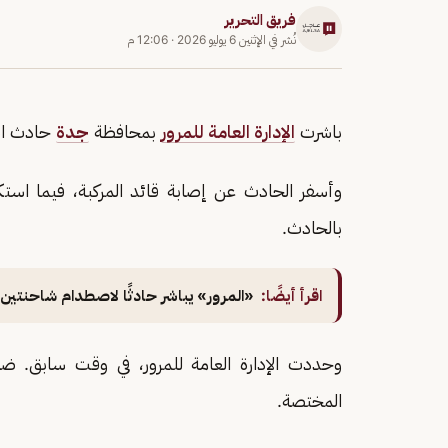
فريق التحرير
نُشر في
الإثنين 6 يوليو 2026
·
12:06 م
باشرت
الإدارة العامة للمرور
بمحافظة
جدة
حادث اصط
وأسفر الحادث عن إصابة قائد المركبة، فيما است
بالحادث.
اقرأ أيضًا:
«المرور» يباشر حادثًا لاصطدام شاحنتين
وحددت الإدارة العامة للمرور، في وقت سابق. 
المختصة.