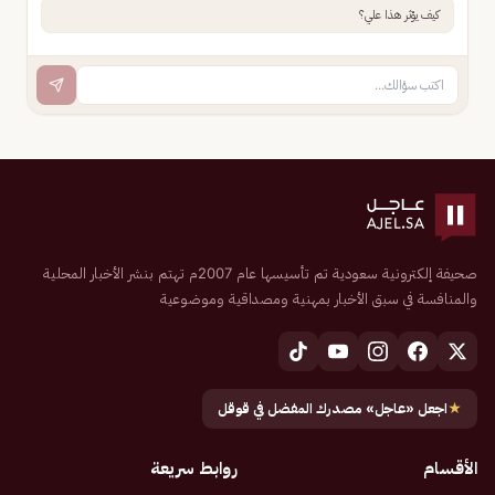
كيف يؤثر هذا علي؟
صحيفة إلكترونية سعودية تم تأسيسها عام 2007م تهتم بنشر الأخبار المحلية
والمنافسة في سبق الأخبار بمهنية ومصداقية وموضوعية
★
اجعل «عاجل» مصدرك المفضل في قوقل
الأقسام
روابط سريعة