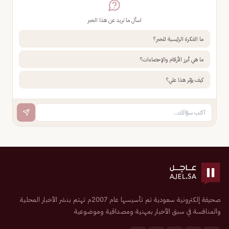
اسأل ما تريد عن هذا الخبر
ما الفكرة الرئيسية للخبر؟
ما هي أبرز الأرقام والإحصاءات؟
كيف يؤثر هذا علي؟
صحيفة إلكترونية سعودية تم تأسيسها عام 2007م تهتم بنشر الأخبار المحلية
والمنافسة في سبق الأخبار بمهنية ومصداقية وموضوعية