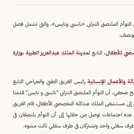
لتوأم الملتصق التنزاني «نانسي ونايس»، والتي تشمل فصل
صي للأطفال
، التابع ل
مدينة الملك عبدالعزيز الطبية
ب
وزارة
ثة والأعمال الإنسانية
رئيس الفريق الطبي والجراحي التابع
صريح صحفي، أن التوأم الملتصق التنزاني "نانسي و نايس" قدمتا
20م، وبعد دخول التوأم إلى مستشفى الملك عبدالله التخصصي للأطفال، قام الفريق
عدة اجتماعات توصل من خلالها إلى أن التوأم يلتصقان في
طرف سفلي واحد وتشتركان في طرف سفلي ثالث مشوه.