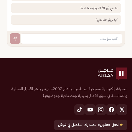
ما هي أبرز الأرقام والإحصاءات؟
كيف يؤثر هذا علي؟
صحيفة إلكترونية سعودية تم تأسيسها عام 2007م تهتم بنشر الأخبار المحلية
والمنافسة في سبق الأخبار بمهنية ومصداقية وموضوعية
★
اجعل «عاجل» مصدرك المفضل في قوقل