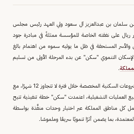
 بن سلمان بن عبدالعزيز آل سعود ولي العهد رئيس مجلس
ار ريال على نفقته الخاصة للمؤسسة ممثلةً في مبادرة جود
والأسر المستحقة في ظل ما يوليه سموه من اهتمام بالغ
الإسكان التنموي "سكن" عن بدء المرحلة الأولى من تسليم
مملكة
.
وتنفيذًا لتوجيه سموه الكريم بالعمل على إنجاز المشروعات السكنية المخصصة خلال فترة لا تتجاوز 12 شهرًا، مع
جميع العمليات التشغيلية، اعتمدت "سكن" خطة تنفيذية تتيح
لتسليم من خلال 6 مراحل لتشمل كل مناطق المملكة عبر اختيار وحدات منفَّذة بواسطة
تمدة، بما يضمن أثرًا تنمويًا سريعًا وملموسًا.