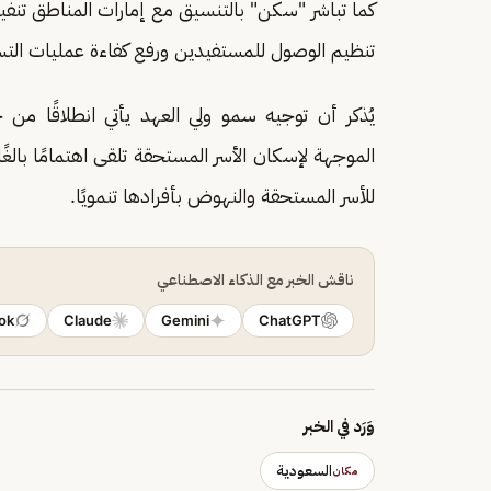
كما تباشر "سكن" بالتنسيق مع إمارات المناطق تن
تنظيم الوصول للمستفيدين ورفع كفاءة عمليات التس
يُذكر أن توجيه سمو ولي العهد يأتي انطلاقًا م
الموجهة لإسكان الأسر المستحقة تلقى اهتمامًا بالغً
للأسر المستحقة والنهوض بأفرادها تنمويًا.
ناقش الخبر مع الذكاء الاصطناعي
ok
Claude
Gemini
ChatGPT
وَرَد في الخبر
السعودية
مكان