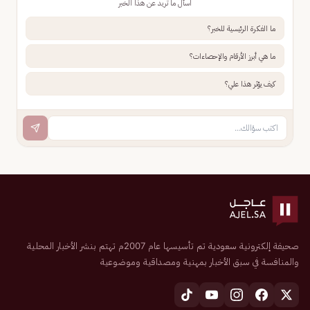
اسأل ما تريد عن هذا الخبر
ما الفكرة الرئيسية للخبر؟
ما هي أبرز الأرقام والإحصاءات؟
كيف يؤثر هذا علي؟
صحيفة إلكترونية سعودية تم تأسيسها عام 2007م تهتم بنشر الأخبار المحلية
والمنافسة في سبق الأخبار بمهنية ومصداقية وموضوعية