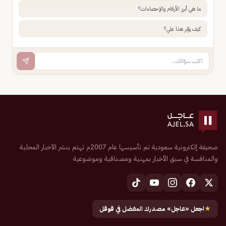
ما هي أبرز الأرقام والإحصاءات؟
كيف يؤثر هذا علي؟
صحيفة إلكترونية سعودية تم تأسيسها عام 2007م تهتم بنشر الأخبار المحلية
والمنافسة في سبق الأخبار بمهنية ومصداقية وموضوعية
★
اجعل «عاجل» مصدرك المفضل في قوقل