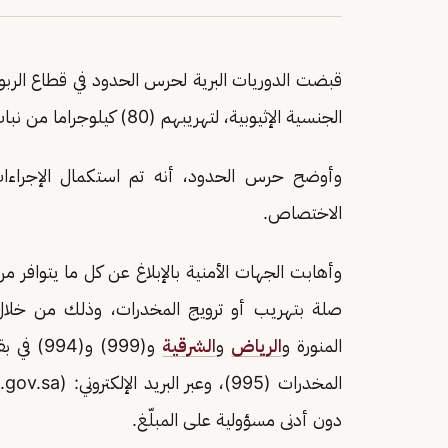
قبضت الدوريات البرية لحرس الحدود في قطاع الربو
الجنسية الإثيوبية، لتهريبهم (80) كيلوجراما من نبات القات المخدر.
وأوضح حرس الحدود، أنه تم استكمال الإجراءات
الاختصاص.
وأهابت الجهات الأمنية بالإبلاغ عن كل ما يتواف
المنورة و
الرياض
و
الشرقية
و(999) و(994) في بقية مناطق
المخدرات (995)، وعبر البريد الإلكتروني: (Email:
gov.sa
دون أدنى مسؤولية على المبلّغ.