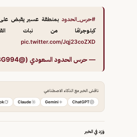
#حرس_الحدود
كيلوجرامًا من نبات القا
pic.twitter.com/Jqj23coZXD
— حرس الحدود السعودي (@BG994)
ناقش الخبر مع الذكاء الاصطناعي
ok
Claude
Gemini
ChatGPT
وَرَد في الخبر