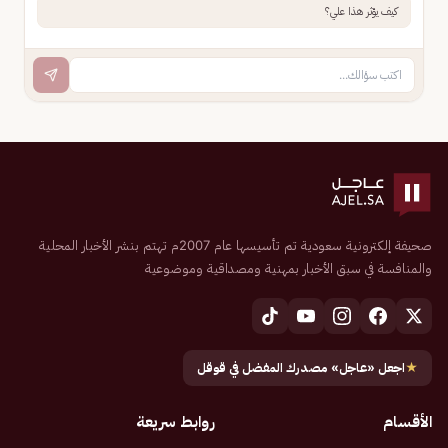
كيف يؤثر هذا علي؟
صحيفة إلكترونية سعودية تم تأسيسها عام 2007م تهتم بنشر الأخبار المحلية
والمنافسة في سبق الأخبار بمهنية ومصداقية وموضوعية
★
اجعل «عاجل» مصدرك المفضل في قوقل
الأقسام
روابط سريعة