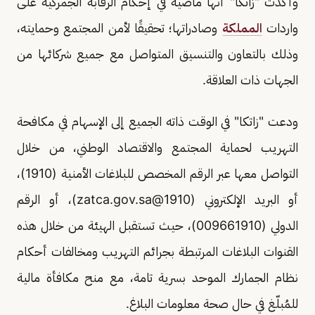
وأكدت "زاتكا" أنها ماضية في إحكام الرقابة الجمركية على
واردات
المملكة
وصادراتها؛ تحقيقًا لأمن المجتمع وحمايته،
وذلك بالتعاون والتنسيق المتواصل مع جميع شركائها من
الجهات ذات العلاقة.
ودعت "زاتكا" في الوقت ذاته الجميع إلى الإسهام في مكافحة
التهريب لحماية المجتمع والاقتصاد الوطني، من خلال
التواصل معها عبر الرقم المخصص للبلاغات الأمنية (1910)،
أو البريد الإلكتروني (
1910@zatca.gov.sa
)، أو الرقم
الدولي (009661910)، حيث تستقبل الهيئة من خلال هذه
القنوات البلاغات المرتبطة بجرائم التهريب ومخالفات أحكام
نظام الجمارك الموحد بسرية تامة، مع منح مكافأة مالية
للمُبلّغ في حال صحة معلومات البلاغ.