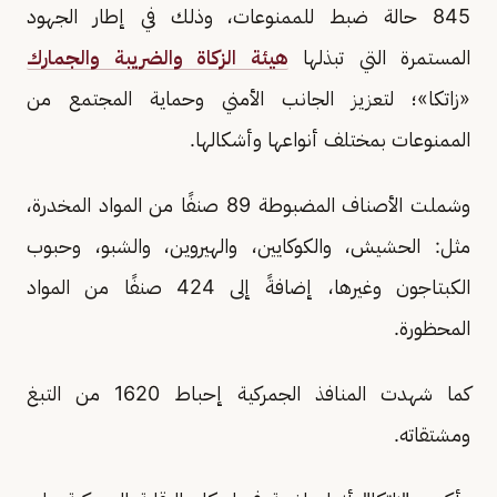
845 حالة ضبط للممنوعات، وذلك في إطار الجهود
المستمرة التي تبذلها
هيئة الزكاة والضريبة والجمارك
«زاتكا»؛ لتعزيز الجانب الأمني وحماية المجتمع من
الممنوعات بمختلف أنواعها وأشكالها.
وشملت الأصناف المضبوطة 89 صنفًا من المواد المخدرة،
مثل: الحشيش، والكوكايين، والهيروين، والشبو، وحبوب
الكبتاجون وغيرها، إضافةً إلى 424 صنفًا من المواد
المحظورة.
كما شهدت المنافذ الجمركية إحباط 1620 من التبغ
ومشتقاته.