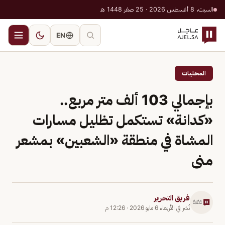
السبت، 8 أغسطس 2026 · 25 صفر 1448 هـ
EN
المحليات
بإجمالي 103 ألف متر مربع..
«كدانة» تستكمل تظليل مسارات
المشاة في منطقة «الشعبين» بمشعر
منى
فريق التحرير
نُشر في
الأربعاء 6 مايو 2026
·
12:26 م