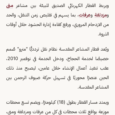
ويربط القطار الكهربائي الصديق للبيئة بين مشاعر
منى
و
مزدلفة
و
عرفات
، بما يسهم في تقليص زمن التنقل، والحد
من الازدحام المروري، ورفع كفاءة إدارة الحشود خلال أوقات
الذروة.
ويُعد قطار المشاعر المقدسة نظام نقل تردديًّا "مترو" صُمم
خصيصًا لخدمة الحجاج، ودخل الخدمة في نوفمبر 2010،
عقب تنفيذ أعمال الإنشاء خلال عامين، ليصبح منذ ذلك
الحين عنصرًا محوريًا في تسهيل حركة ضيوف الرحمن بين
المشاعر المقدسة.
ويمتد مسار القطار بطول (18) كيلومترًا، ويضم تسع محطات
موزعة بواقع ثلاث محطات في كل من عرفات ومزدلفة ومنى،