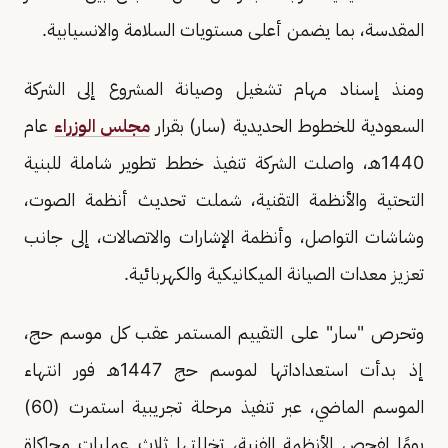
المقدسة، بما يضمن أعلى مستويات السلامة والانسيابية.
ومنذ إسناد مهام تشغيل وصيانة المشروع إلى الشركة
السعودية للخطوط الحديدية (سار) بقرار
مجلس الوزراء
عام
1440هـ، واصلت الشركة تنفيذ خطط تطوير شاملة للبنية
التحتية والأنظمة التقنية، شملت تحديث أنظمة الصوت،
وشاشات التواصل، وأنظمة الإشارات والاتصالات، إلى جانب
تعزيز معدات الصيانة الميكانيكية والكهربائية.
وتحرص "سار" على التقييم المستمر عقب كل موسم حج،
إذ بدأت استعداداتها لموسم حج 1447هـ فور انتهاء
الموسم الماضي، عبر تنفيذ مرحلة تجريبية استمرت (60)
يومًا لفحص الأنظمة الفنية، تخللتها ثلاث عمليات محاكاة