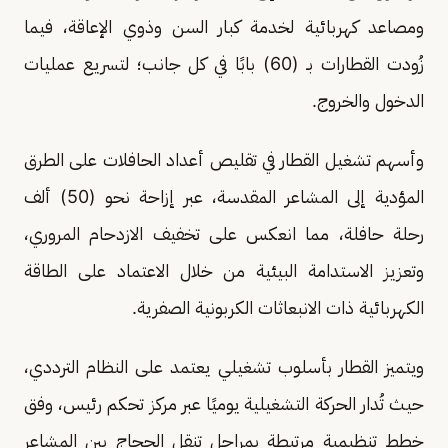
ومصاعد كهربائية لخدمة كبار السن وذوي الإعاقة، فيما
زُودت القطارات بـ (60) بابًا في كل جانب؛ لتسريع عمليات
الدخول والخروج.
وأسهم تشغيل القطار في تقليص أعداد الحافلات على الطرق
المؤدية إلى المشاعر المقدسة، عبر إزاحة نحو (50) ألف
رحلة حافلة، مما انعكس على تخفيف الازدحام المروري،
وتعزيز الاستدامة البيئية من خلال الاعتماد على الطاقة
الكهربائية ذات الانبعاثات الكربونية الصفرية.
ويتميز القطار بأسلوب تشغيلي يعتمد على النظام الترددي،
حيث تُدار الحركة التشغيلية يوميًا عبر مركز تحكم رئيس، وفق
خطط تنظيمية مرتبطة بمراحل تنقل الحجاج بين المشاعر