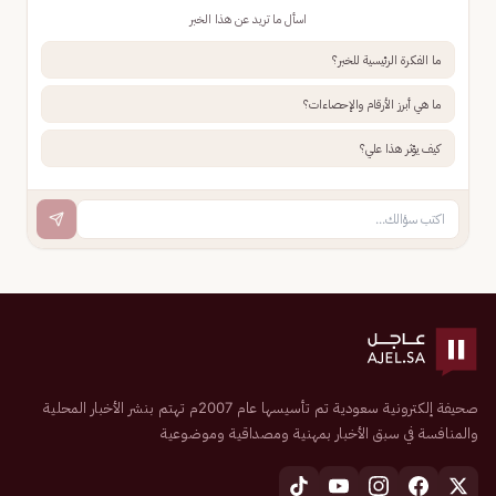
اسأل ما تريد عن هذا الخبر
ما الفكرة الرئيسية للخبر؟
ما هي أبرز الأرقام والإحصاءات؟
كيف يؤثر هذا علي؟
صحيفة إلكترونية سعودية تم تأسيسها عام 2007م تهتم بنشر الأخبار المحلية
والمنافسة في سبق الأخبار بمهنية ومصداقية وموضوعية