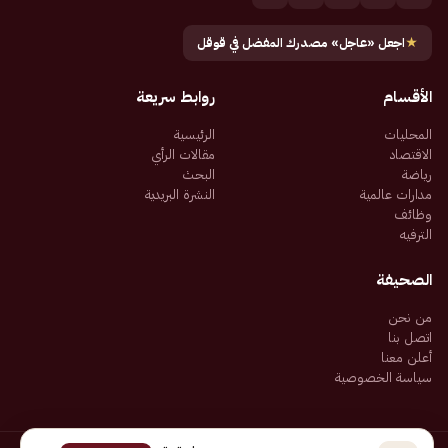
★
اجعل «عاجل» مصدرك المفضل في قوقل
الأقسام
روابط سريعة
المحليات
الرئيسية
الاقتصاد
مقالات الرأي
رياضة
البحث
مدارات عالمية
النشرة البريدية
وظائف
الترفيه
الصحيفة
من نحن
اتصل بنا
أعلن معنا
سياسة الخصوصية