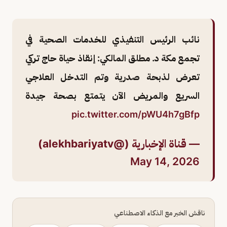
نائب الرئيس التنفيذي للخدمات الصحية في
تجمع مكة د. مطلق المالكي: إنقاذ حياة حاج تركي
تعرض لذبحة صدرية وتم التدخل العلاجي
السريع والمريض الآن يتمتع بصحة جيدة
pic.twitter.com/pWU4h7gBfp
— قناة الإخبارية (@alekhbariyatv)
May 14, 2026
ناقش الخبر مع الذكاء الاصطناعي