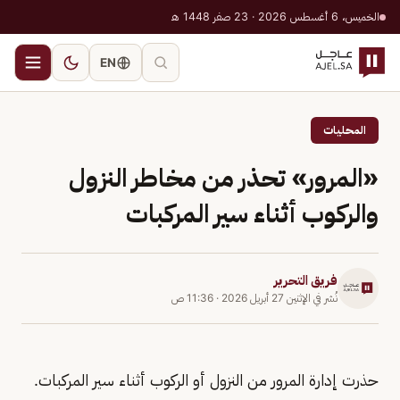
الخميس، 6 أغسطس 2026 · 23 صفر 1448 هـ
EN
المحليات
«المرور» تحذر من مخاطر النزول
والركوب أثناء سير المركبات
فريق التحرير
نُشر في
الإثنين 27 أبريل 2026
·
11:36 ص
حذرت إدارة المرور من النزول أو الركوب أثناء سير المركبات.